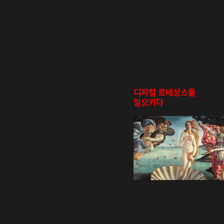
디
지
털
르
네
상
스
를
일
으
키
다